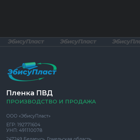
Пленка ПВД
ПРОИЗВОДСТВО И ПРОДАЖА
ООО «ЭбисуПласт»
ЕГР: ‎192771604
УНП: ‎491110078
247249 Беларусь, Гомельская область,